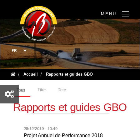
Aller
au
MENU
contenu
principal
Select
your
language
Accueil
Rapports et guides GBO
Titre
Date
Tous
(onglet
actif)
Primary
Rapports et guides GBO
tabs
28/12/2019 - 10:49
Projet Annuel de Performance 2018